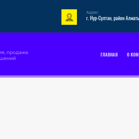
Адрес:
г. Нур-Султан, район Алмат
ия, продажа
ГЛАВНАЯ
О КО
ешений